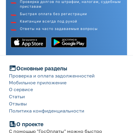
Проверка долгов по штрафам, налогам, судебным
приставам
Быстрая оплата без регистрации
Квитанции всегда под рукой
Ответы на часто задаваемые вопросы
Основные разделы
Проверка и оплата задолженностей
Мобильное приложение
О сервисе
Статьи
Отзывы
Политика конфиденциальности
О проекте
С помощью "ГосОплаты" можно быстро