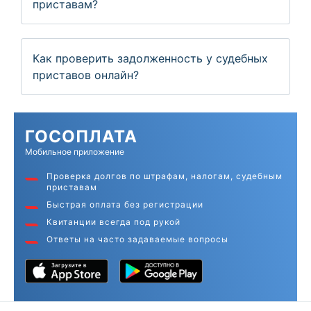
приставам?
Как проверить задолженность у судебных
приставов онлайн?
ГОС
ОПЛАТА
Мобильное приложение
Проверка долгов по штрафам, налогам, судебным
приставам
Быстрая оплата без регистрации
Квитанции всегда под рукой
Ответы на часто задаваемые вопросы