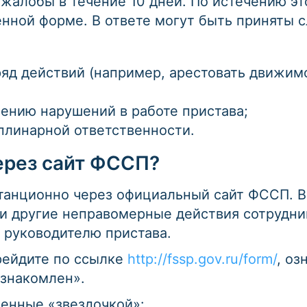
жалобы в течение 10 дней. По истечению эт
енной форме. В ответе могут быть приняты
ряд действий (например, арестовать движи
нению нарушений в работе пристава;
плинарной ответственности.
ерез сайт ФССП?
танционно через официальный сайт ФССП. В
ли другие неправомерные действия сотрудни
 руководителю пристава.
рейдите по ссылке
http://fssp.gov.ru/form/
, оз
знакомлен».
ченные «звездочкой»: