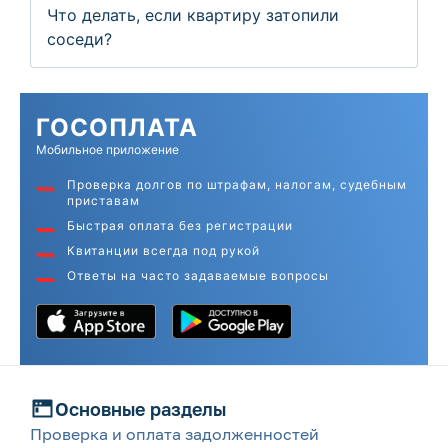
Что делать, если квартиру затопили
соседи?
ГОС
ОПЛАТА
Мобильное приложение
Проверка долгов по штрафам, налогам, судебным
приставам
Быстрая оплата без регистрации
Квитанции всегда под рукой
Ответы на часто задаваемые вопросы
Основные разделы
Проверка и оплата задолженностей