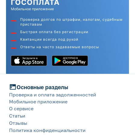
ГОС
ОПЛАТА
Мобильное приложение
Проверка долгов по штрафам, налогам, судебным
приставам
Быстрая оплата без регистрации
Квитанции всегда под рукой
Ответы на часто задаваемые вопросы
Основные разделы
Проверка и оплата задолженностей
Мобильное приложение
О сервисе
Статьи
Отзывы
Политика конфиденциальности