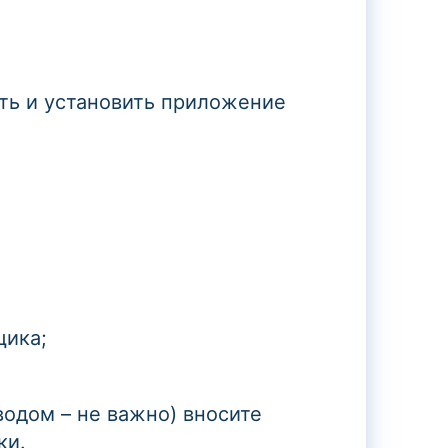
ать и установить приложение
.
щика;
водом – не важно) вносите
ки.