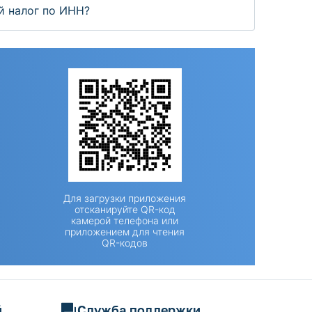
й налог по ИНН?
Для загрузки приложения
отсканируйте QR-код
камерой телефона или
приложением для чтения
QR-кодов
й
Служба поддержки