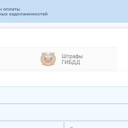
н оплаты
ных задолженностей
Штрафы
ГИБДД